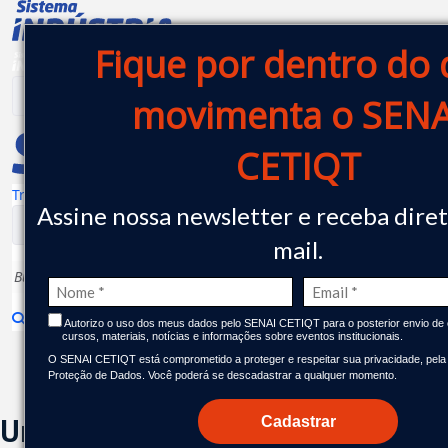
SENAI CETIQT - Centro de Te
Pular para o Conteúdo principal
Fique por dentro do
movimenta o SENA
CETIQT
Transparência
|
Assine nossa newsletter e receba diret
mail.
Autorizo o uso dos meus dados pelo SENAI CETIQT para o posterior envio de c
cursos, materiais, notícias e informações sobre eventos institucionais.
Nossa Estrutura
O SENAI CETIQT está comprometido a proteger e respeitar sua privacidade, pela 
Proteção de Dados. Você poderá se descadastrar a qualquer momento.
Unidade Barra
Cadastrar