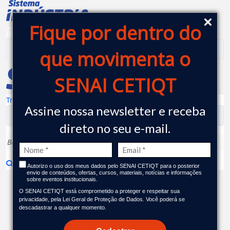
SENAI CETIQT - Centro de Te
Pular para o Conteúdo principal
Fique por dentro do
que movimenta o
SENAI CETIQT
Transparência
|
Assine nossa newsletter e receba
direto no seu e-mail.
Autorizo o uso dos meus dados pelo SENAI CETIQT para o posterior
envio de conteúdos, ofertas, cursos, materiais, notícias e informações
sobre eventos institucionais.
Publicações
O SENAI CETIQT está comprometido a proteger e respeitar sua
privacidade, pela Lei Geral de Proteção de Dados. Você poderá se
descadastrar a qualquer momento.