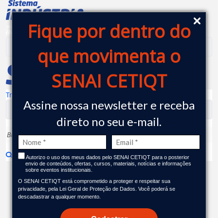
Laboratório de Colorimetria
Pular para o Conteúdo principal
Fique por dentro do
que movimenta o
SENAI CETIQT
Transparência
|
Assine nossa newsletter e receba
direto no seu e-mail.
Autorizo o uso dos meus dados pelo SENAI CETIQT para o posterior
envio de conteúdos, ofertas, cursos, materiais, notícias e informações
sobre eventos institucionais.
Metrologia
O SENAI CETIQT está comprometido a proteger e respeitar sua
privacidade, pela Lei Geral de Proteção de Dados. Você poderá se
descadastrar a qualquer momento.
Laboratório de