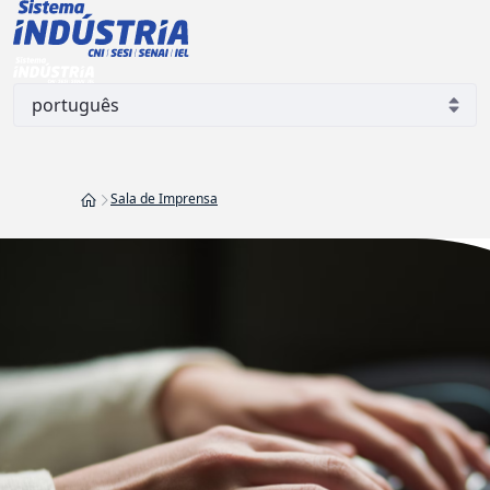
SENAI CETIQT - Centro de Te
Pular para o Conteúdo principal
Sala de Imprensa