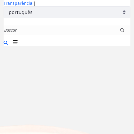
Transparência
|
a e Têxtil