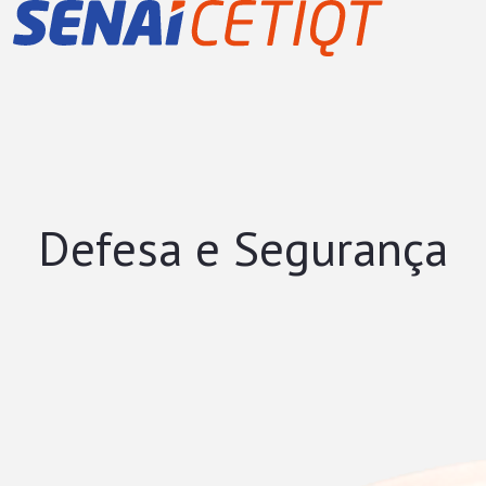
cnologia da Indústria Químic
Defesa e Segurança