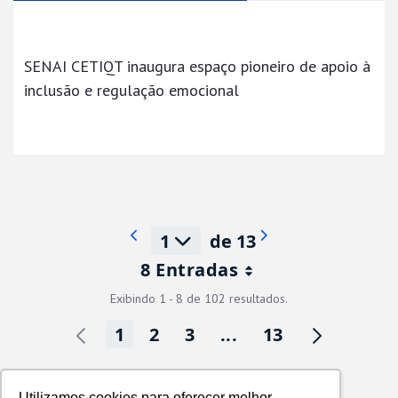
SENAI CETIQT inaugura espaço pioneiro de apoio à
inclusão e regulação emocional
1
de 13
8 Entradas
Por página
Exibindo 1 - 8 de 102 resultados.
1
2
3
...
13
Página
Página
Página
Páginas intermedi
Página
Contatos SENAI CETIQT
Utilizamos cookies para oferecer melhor