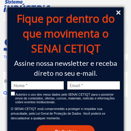
SENAI CETIQT - Centro de Te
Pular para o Conteúdo principal
Fique por dentro do
que movimenta o
SENAI CETIQT
Transparência
|
Assine nossa newsletter e receba
direto no seu e-mail.
Autorizo o uso dos meus dados pelo SENAI CETIQT para o posterior
envio de conteúdos, ofertas, cursos, materiais, notícias e informações
sobre eventos institucionais.
Publicações
O SENAI CETIQT está comprometido a proteger e respeitar sua
privacidade, pela Lei Geral de Proteção de Dados. Você poderá se
descadastrar a qualquer momento.