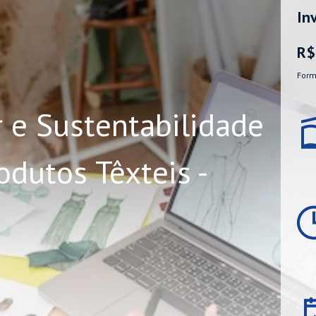
In
R$
Form
 e Sustentabilidade
odutos Têxteis -