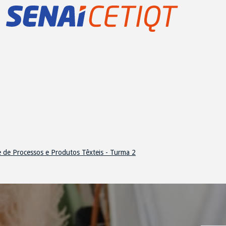
abilidade de Processos e Pro
e de Processos e Produtos Têxteis - Turma 2