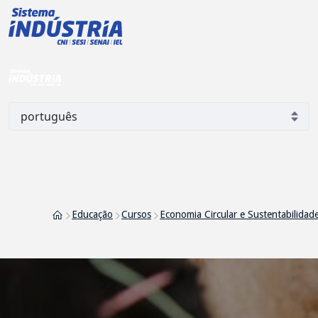
Economia Circular e Sustent
Pular para o Conteúdo principal
Educação
Cursos
Economia Circular e Sustentabilidad