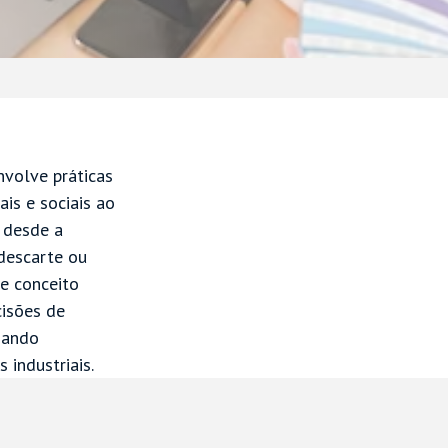
nvolve práticas
is e sociais ao
 desde a
descarte ou
e conceito
cisões de
nando
industriais.